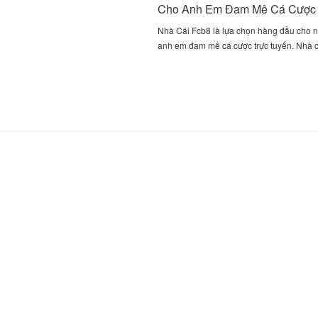
Cho Anh Em Đam Mê Cá Cược
Nhà Cái Fcb8 là lựa chọn hàng đầu cho 
anh em đam mê cá cược trực tuyến. Nhà 