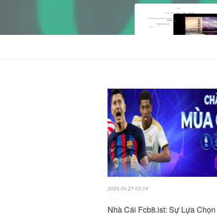
2024.04.27 03:14
Nhà Cái Fcb8.ist: Sự Lựa Chọn