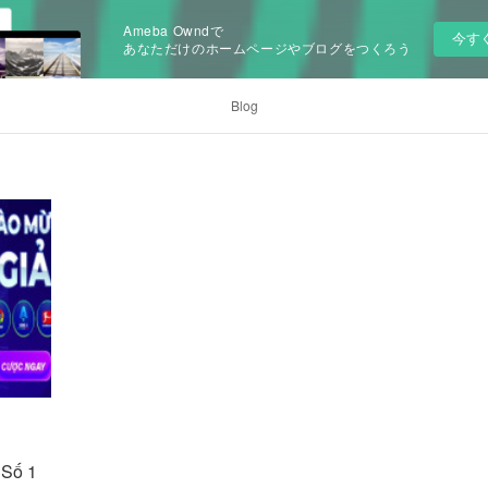
Ameba Owndで
今す
あなただけのホームページやブログをつくろう
Blog
 Số 1